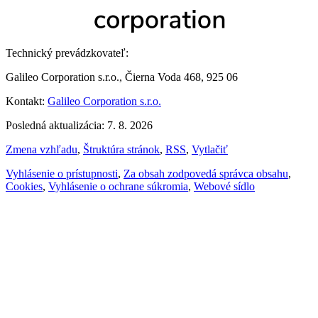
Technický prevádzkovateľ:
Galileo Corporation s.r.o., Čierna Voda 468, 925 06
Kontakt:
Galileo Corporation s.r.o.
Posledná aktualizácia: 7. 8. 2026
Zmena vzhľadu
,
Štruktúra stránok
,
RSS
,
Vytlačiť
Vyhlásenie o prístupnosti
,
Za obsah zodpovedá správca obsahu
,
Cookies
,
Vyhlásenie o ochrane súkromia
,
Webové sídlo