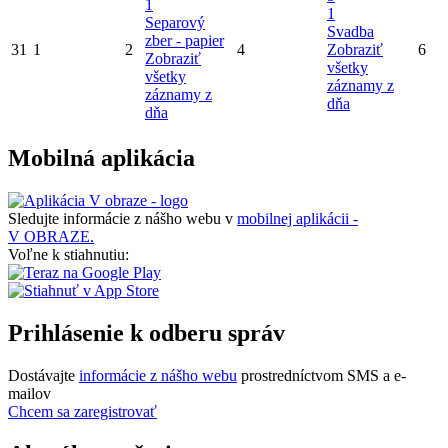
1
1
Separový
Svadba
zber - papier
31
1
2
4
Zobraziť
6
Zobraziť
všetky
všetky
záznamy z
záznamy z
dňa
dňa
Mobilná aplikácia
Sledujte informácie z nášho webu v
mobilnej aplikácii -
V OBRAZE.
Voľne k stiahnutiu:
Prihlásenie k odberu správ
Dostávajte
informácie z nášho webu
prostredníctvom SMS a e-
mailov
Chcem sa zaregistrovať