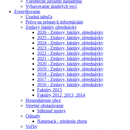
Všeobecne záväzné nariadenia
Vybavovanie úradných vecí
Zverejňovanie
Úradná tabuľa
Právo na prístup k informáciám
Zmluvy faktúry objednávky
2026 - Zmluvy, faktúry, objednávky
2025 - Zmluvy, faktúry, objednávky
2024 - Zmluvy, faktúry, objednávky
2023 - Zmluvy, faktúry, objednávky
2022 - Zmluvy, faktúry, objednávky
2021 - Zmluvy, faktúry, objednávky
2020 - Zmluvy, faktúry, objednávky
2019 - Zmluvy, faktúry, objednávky
2018 - Zmluvy, faktúry, objednávky
2017 - Zmluvy, faktúry, objednávky
2016 - Zmluvy, faktúry, objednávky
Faktúry 2015
Faktúry 2012, 2013, 2014
Hospodárenie obce
Verejné obstarávanie
Súhrnné správy
Odpady
Naturpack - triedenie zberu
Voľby