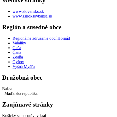
Webové stránky
www.slovensko.sk
www.zskoksovbaksa.sk
Región a susedné obce
Regionálne združenie obcí Hornád
Valaliky
Geča
Čana
Ždaňa
Gyňov
Vyšná Myšľa
Družobná obec
Baksa
- Maďarská republika
Zaujímavé stránky
Košický samosprávny kraj