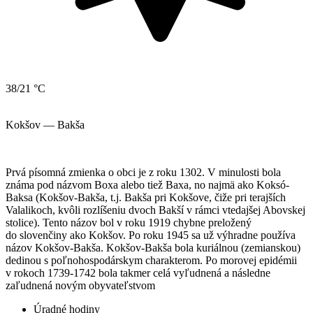
38/21 °C
Kokšov — Bakša
Prvá písomná zmienka o obci je z roku 1302. V minulosti bola
známa pod názvom Boxa alebo tiež Baxa, no najmä ako Koksó-
Baksa (Kokšov-Bakša, t.j. Bakša pri Kokšove, čiže pri terajších
Valalikoch, kvôli rozlíšeniu dvoch Bakší v rámci vtedajšej Abovskej
stolice). Tento názov bol v roku 1919 chybne preložený
do slovenčiny ako Kokšov. Po roku 1945 sa už výhradne používa
názov Kokšov-Bakša. Kokšov-Bakša bola kuriálnou (zemianskou)
dedinou s poľnohospodárskym charakterom. Po morovej epidémii
v rokoch 1739-1742 bola takmer celá vyľudnená a následne
zaľudnená novým obyvateľstvom
Úradné hodiny