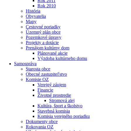
Rok 2011
Rok 2010
História
Obyvatelia
Mapy
Cestovné poriadky
Územný plán obce
Pozemkové úpravy
Projekty a dotácie
Prenájom kultúrny dom
Plánované akcie
Výzdoba kultúrneho domu
Samospráva
Starosta obce
Obecné zastupiteľstvo
Komisie OZ
Verejný záujem
Financie
Životné prostredie
Stromová alej
Kultúra, šport a školstvo
Stavebná komisia
Komisia verejného poriadku
Dokumenty obce
Rokovania OZ