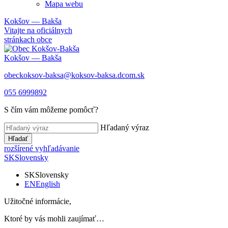
Mapa webu
Kokšov — Bakša
Vitajte na oficiálnych
stránkach obce
Kokšov — Bakša
obeckoksov-baksa@koksov-baksa.dcom.sk
055 6999892
S čím vám môžeme pomôcť?
Hľadaný výraz
Hľadať
rozšírené vyhľadávanie
SK
Slovensky
SK
Slovensky
EN
English
Užitočné informácie,
Ktoré by vás mohli zaujímať…