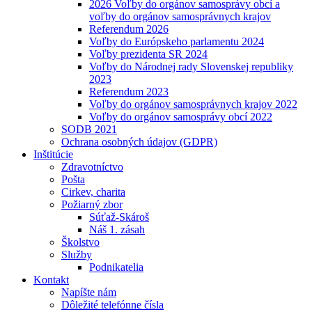
2026 Voľby do orgánov samosprávy obcí a
voľby do orgánov samosprávnych krajov
Referendum 2026
Voľby do Európskeho parlamentu 2024
Voľby prezidenta SR 2024
Voľby do Národnej rady Slovenskej republiky
2023
Referendum 2023
Voľby do orgánov samosprávnych krajov 2022
Voľby do orgánov samosprávy obcí 2022
SODB 2021
Ochrana osobných údajov (GDPR)
Inštitúcie
Zdravotníctvo
Pošta
Cirkev, charita
Požiarný zbor
Súťaž-Skároš
Náš 1. zásah
Školstvo
Služby
Podnikatelia
Kontakt
Napíšte nám
Dôležité telefónne čísla