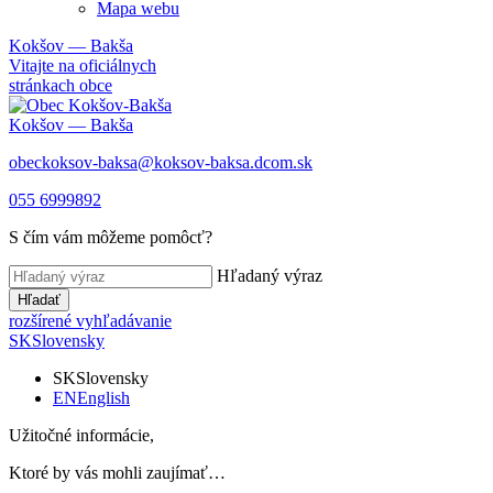
Mapa webu
Kokšov — Bakša
Vitajte na oficiálnych
stránkach obce
Kokšov — Bakša
obeckoksov-baksa@koksov-baksa.dcom.sk
055 6999892
S čím vám môžeme pomôcť?
Hľadaný výraz
Hľadať
rozšírené vyhľadávanie
SK
Slovensky
SK
Slovensky
EN
English
Užitočné informácie,
Ktoré by vás mohli zaujímať…