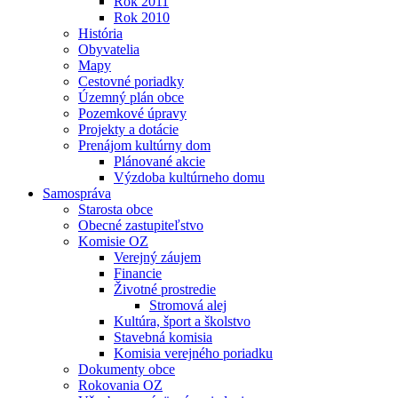
Rok 2011
Rok 2010
História
Obyvatelia
Mapy
Cestovné poriadky
Územný plán obce
Pozemkové úpravy
Projekty a dotácie
Prenájom kultúrny dom
Plánované akcie
Výzdoba kultúrneho domu
Samospráva
Starosta obce
Obecné zastupiteľstvo
Komisie OZ
Verejný záujem
Financie
Životné prostredie
Stromová alej
Kultúra, šport a školstvo
Stavebná komisia
Komisia verejného poriadku
Dokumenty obce
Rokovania OZ