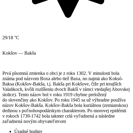
29/18 °C
Kokšov — Bakša
Prvá písomná zmienka o obci je z roku 1302. V minulosti bola
známa pod názvom Boxa alebo tiež Baxa, no najmä ako Koksó-
Baksa (Kokšov-Bakša, t.j. Bakša pri Kokšove, čiže pri terajších
Valalikoch, kvôli rozlíšeniu dvoch Bakší v rámci vtedajšej Abovskej
stolice). Tento názov bol v roku 1919 chybne preložený
do slovenčiny ako Kokšov. Po roku 1945 sa už výhradne používa
názov Kokšov-Bakša. Kokšov-Bakša bola kuriálnou (zemianskou)
dedinou s poľnohospodárskym charakterom. Po morovej epidémii
v rokoch 1739-1742 bola takmer celá vyľudnená a následne
zaľudnená novým obyvateľstvom
Úradné hodiny