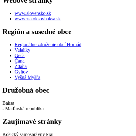
Webové stránky
www.slovensko.sk
www.zskoksovbaksa.sk
Región a susedné obce
Regionálne združenie obcí Hornád
Valaliky
Geča
Čana
Ždaňa
Gyňov
Vyšná Myšľa
Družobná obec
Baksa
- Maďarská republika
Zaujímavé stránky
Košický samosprávny kraj