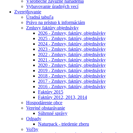
Všeobecne záväzné nariadenia
Vybavovanie úradných vecí
Zverejňovanie
Úradná tabuľa
Právo na prístup k informáciám
Zmluvy faktúry objednávky
2026 - Zmluvy, faktúry, objednávky
2025 - Zmluvy, faktúry, objednávky
2024 - Zmluvy, faktúry, objednávky
2023 - Zmluvy, faktúry, objednávky
2022 - Zmluvy, faktúry, objednávky
2021 - Zmluvy, faktúry, objednávky
2020 - Zmluvy, faktúry, objednávky
2019 - Zmluvy, faktúry, objednávky
2018 - Zmluvy, faktúry, objednávky
2017 - Zmluvy, faktúry, objednávky
2016 - Zmluvy, faktúry, objednávky
Faktúry 2015
Faktúry 2012, 2013, 2014
Hospodárenie obce
Verejné obstarávanie
Súhrnné správy
Odpady
Naturpack - triedenie zberu
Voľby