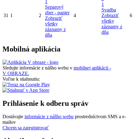
1
1
Separový
Svadba
zber - papier
31
1
2
4
Zobraziť
6
Zobraziť
všetky
všetky
záznamy z
záznamy z
dňa
dňa
Mobilná aplikácia
Sledujte informácie z nášho webu v
mobilnej aplikácii -
V OBRAZE.
Voľne k stiahnutiu:
Prihlásenie k odberu správ
Dostávajte
informácie z nášho webu
prostredníctvom SMS a e-
mailov
Chcem sa zaregistrovať