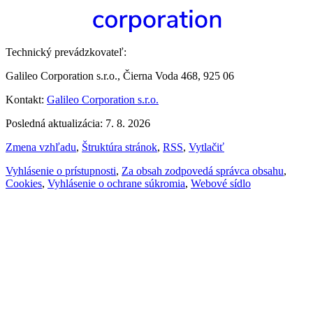
Technický prevádzkovateľ:
Galileo Corporation s.r.o., Čierna Voda 468, 925 06
Kontakt:
Galileo Corporation s.r.o.
Posledná aktualizácia: 7. 8. 2026
Zmena vzhľadu
,
Štruktúra stránok
,
RSS
,
Vytlačiť
Vyhlásenie o prístupnosti
,
Za obsah zodpovedá správca obsahu
,
Cookies
,
Vyhlásenie o ochrane súkromia
,
Webové sídlo