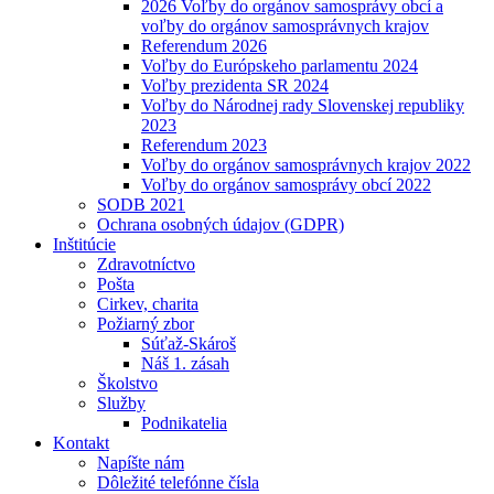
2026 Voľby do orgánov samosprávy obcí a
voľby do orgánov samosprávnych krajov
Referendum 2026
Voľby do Európskeho parlamentu 2024
Voľby prezidenta SR 2024
Voľby do Národnej rady Slovenskej republiky
2023
Referendum 2023
Voľby do orgánov samosprávnych krajov 2022
Voľby do orgánov samosprávy obcí 2022
SODB 2021
Ochrana osobných údajov (GDPR)
Inštitúcie
Zdravotníctvo
Pošta
Cirkev, charita
Požiarný zbor
Súťaž-Skároš
Náš 1. zásah
Školstvo
Služby
Podnikatelia
Kontakt
Napíšte nám
Dôležité telefónne čísla