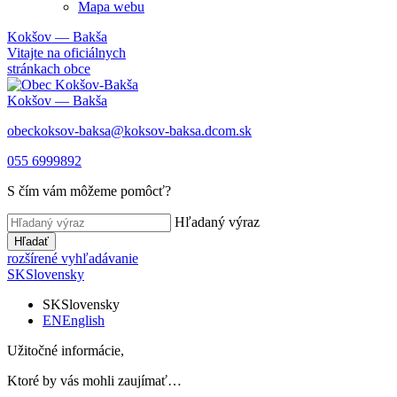
Mapa webu
Kokšov — Bakša
Vitajte na oficiálnych
stránkach obce
Kokšov — Bakša
obeckoksov-baksa@koksov-baksa.dcom.sk
055 6999892
S čím vám môžeme pomôcť?
Hľadaný výraz
Hľadať
rozšírené vyhľadávanie
SK
Slovensky
SK
Slovensky
EN
English
Užitočné informácie,
Ktoré by vás mohli zaujímať…