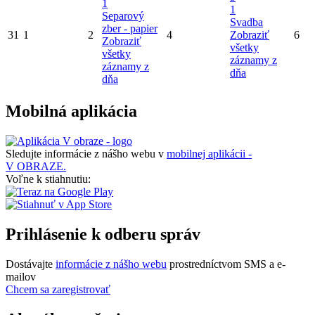
1
1
Separový
Svadba
zber - papier
31
1
2
4
Zobraziť
6
Zobraziť
všetky
všetky
záznamy z
záznamy z
dňa
dňa
Mobilná aplikácia
Sledujte informácie z nášho webu v
mobilnej aplikácii -
V OBRAZE.
Voľne k stiahnutiu:
Prihlásenie k odberu správ
Dostávajte
informácie z nášho webu
prostredníctvom SMS a e-
mailov
Chcem sa zaregistrovať