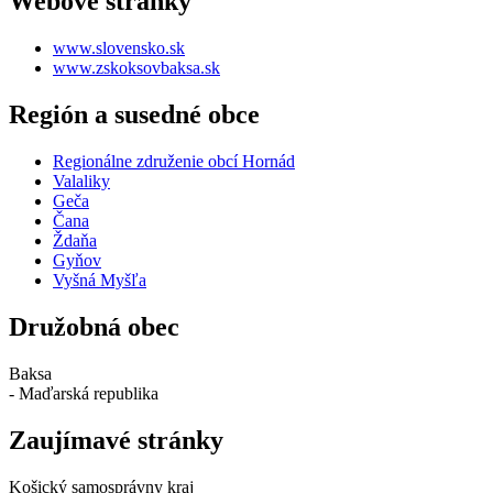
Webové stránky
www.slovensko.sk
www.zskoksovbaksa.sk
Región a susedné obce
Regionálne združenie obcí Hornád
Valaliky
Geča
Čana
Ždaňa
Gyňov
Vyšná Myšľa
Družobná obec
Baksa
- Maďarská republika
Zaujímavé stránky
Košický samosprávny kraj