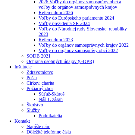
2026 Voľby do orgánov samosprávy obcí a
voľby do orgánov samosprávnych krajov
Referendum 2026
Voľby do Európskeho parlamentu 2024
Voľby prezidenta SR 2024
Voľby do Národnej rady Slovenskej republiky
2023
Referendum 2023
Voľby do orgánov samosprávnych krajov 2022
Voľby do orgánov samosprávy obcí 2022
SODB 2021
Ochrana osobných údajov (GDPR)
Inštitúcie
Zdravotníctvo
Pošta
Cirkev, charita
Požiarný zbor
Súťaž-Skároš
Náš 1. zásah
Školstvo
Služby
Podnikatelia
Kontakt
Napíšte nám
Dôležité telefónne čísla