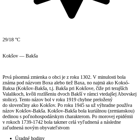
29/18 °C
Kokšov — Bakša
Prvá písomná zmienka o obci je z roku 1302. V minulosti bola
známa pod názvom Boxa alebo tiež Baxa, no najmä ako Koksó-
Baksa (Kokšov-Bakša, t.j. Bakša pri Kokšove, čiže pri terajších
Valalikoch, kvôli rozlíšeniu dvoch Bakší v rámci vtedajšej Abovskej
stolice). Tento názov bol v roku 1919 chybne preložený
do slovenčiny ako Kokšov. Po roku 1945 sa už výhradne používa
názov Kokšov-Bakša. Kokšov-Bakša bola kuriálnou (zemianskou)
dedinou s poľnohospodárskym charakterom. Po morovej epidémii
v rokoch 1739-1742 bola takmer celá vyľudnená a následne
zaľudnená novým obyvateľstvom
Úradné hodiny