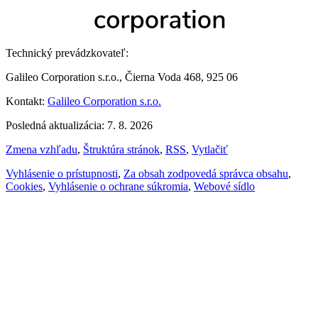
Technický prevádzkovateľ:
Galileo Corporation s.r.o., Čierna Voda 468, 925 06
Kontakt:
Galileo Corporation s.r.o.
Posledná aktualizácia: 7. 8. 2026
Zmena vzhľadu
,
Štruktúra stránok
,
RSS
,
Vytlačiť
Vyhlásenie o prístupnosti
,
Za obsah zodpovedá správca obsahu
,
Cookies
,
Vyhlásenie o ochrane súkromia
,
Webové sídlo