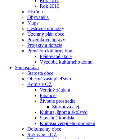
Rok 2011
Rok 2010
História
Obyvatelia
Mapy
Cestovné poriadky
Územný plán obce
Pozemkové úpravy
Projekty a dotácie
Prenájom kultúrny dom
Plánované akcie
Výzdoba kultúrneho domu
Samospráva
Starosta obce
Obecné zastupiteľstvo
Komisie OZ
Verejný záujem
Financie
Životné prostredie
Stromová alej
Kultúra, šport a školstvo
Stavebná komisia
Komisia verejného poriadku
Dokumenty obce
Rokovania OZ