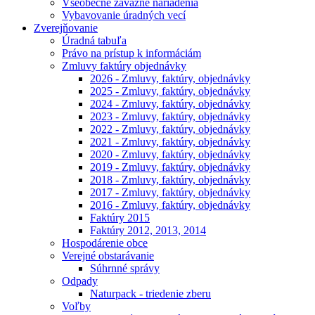
Všeobecne záväzné nariadenia
Vybavovanie úradných vecí
Zverejňovanie
Úradná tabuľa
Právo na prístup k informáciám
Zmluvy faktúry objednávky
2026 - Zmluvy, faktúry, objednávky
2025 - Zmluvy, faktúry, objednávky
2024 - Zmluvy, faktúry, objednávky
2023 - Zmluvy, faktúry, objednávky
2022 - Zmluvy, faktúry, objednávky
2021 - Zmluvy, faktúry, objednávky
2020 - Zmluvy, faktúry, objednávky
2019 - Zmluvy, faktúry, objednávky
2018 - Zmluvy, faktúry, objednávky
2017 - Zmluvy, faktúry, objednávky
2016 - Zmluvy, faktúry, objednávky
Faktúry 2015
Faktúry 2012, 2013, 2014
Hospodárenie obce
Verejné obstarávanie
Súhrnné správy
Odpady
Naturpack - triedenie zberu
Voľby