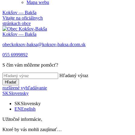
Mapa webu
Kokšov — Bakša
Vitajte na oficiálnych
stránkach obce
Kokšov — Bakša
obeckoksov-baksa@koksov-baksa.dcom.sk
055 6999892
S čím vám môžeme pomôcť?
Hľadaný výraz
Hľadať
rozšírené vyhľadávanie
SK
Slovensky
SK
Slovensky
EN
English
Užitočné informácie,
Ktoré by vás mohli zaujímať…