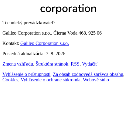
Technický prevádzkovateľ:
Galileo Corporation s.r.o., Čierna Voda 468, 925 06
Kontakt:
Galileo Corporation s.r.o.
Posledná aktualizácia: 7. 8. 2026
Zmena vzhľadu
,
Štruktúra stránok
,
RSS
,
Vytlačiť
Vyhlásenie o prístupnosti
,
Za obsah zodpovedá správca obsahu
,
Cookies
,
Vyhlásenie o ochrane súkromia
,
Webové sídlo