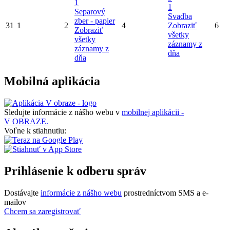
1
1
Separový
Svadba
zber - papier
31
1
2
4
Zobraziť
6
Zobraziť
všetky
všetky
záznamy z
záznamy z
dňa
dňa
Mobilná aplikácia
Sledujte informácie z nášho webu v
mobilnej aplikácii -
V OBRAZE.
Voľne k stiahnutiu:
Prihlásenie k odberu správ
Dostávajte
informácie z nášho webu
prostredníctvom SMS a e-
mailov
Chcem sa zaregistrovať