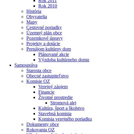
Rok 2011
Rok 2010
História
Obyvatelia
Mapy
Cestovné poriadky
Územný plán obce
Pozemkové úpravy
Projekty a dotácie
Prenájom kultúrny dom
Plánované akcie
Výzdoba kultúrneho domu
Samospráva
Starosta obce
Obecné zastupiteľstvo
Komisie OZ
Verejný záujem
Financie
Životné prostredie
Stromová alej
Kultúra, šport a školstvo
Stavebná komisia
Komisia verejného poriadku
Dokumenty obce
Rokovania OZ