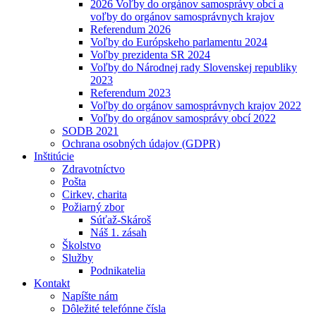
2026 Voľby do orgánov samosprávy obcí a
voľby do orgánov samosprávnych krajov
Referendum 2026
Voľby do Európskeho parlamentu 2024
Voľby prezidenta SR 2024
Voľby do Národnej rady Slovenskej republiky
2023
Referendum 2023
Voľby do orgánov samosprávnych krajov 2022
Voľby do orgánov samosprávy obcí 2022
SODB 2021
Ochrana osobných údajov (GDPR)
Inštitúcie
Zdravotníctvo
Pošta
Cirkev, charita
Požiarný zbor
Súťaž-Skároš
Náš 1. zásah
Školstvo
Služby
Podnikatelia
Kontakt
Napíšte nám
Dôležité telefónne čísla