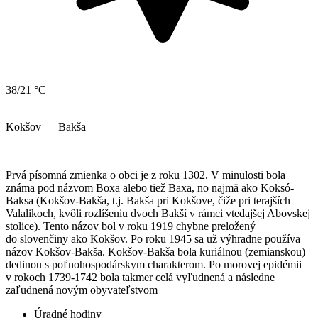
38/21 °C
Kokšov — Bakša
Prvá písomná zmienka o obci je z roku 1302. V minulosti bola
známa pod názvom Boxa alebo tiež Baxa, no najmä ako Koksó-
Baksa (Kokšov-Bakša, t.j. Bakša pri Kokšove, čiže pri terajších
Valalikoch, kvôli rozlíšeniu dvoch Bakší v rámci vtedajšej Abovskej
stolice). Tento názov bol v roku 1919 chybne preložený
do slovenčiny ako Kokšov. Po roku 1945 sa už výhradne používa
názov Kokšov-Bakša. Kokšov-Bakša bola kuriálnou (zemianskou)
dedinou s poľnohospodárskym charakterom. Po morovej epidémii
v rokoch 1739-1742 bola takmer celá vyľudnená a následne
zaľudnená novým obyvateľstvom
Úradné hodiny