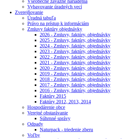
Všeobecne záväzné nariadenia
Vybavovanie úradných vecí
Zverejňovanie
Úradná tabuľa
Právo na prístup k informáciám
Zmluvy faktúry objednávky
2026 - Zmluvy, faktúry, objednávky
2025 - Zmluvy, faktúry, objednávky
2024 - Zmluvy, faktúry, objednávky
2023 - Zmluvy, faktúry, objednávky
2022 - Zmluvy, faktúry, objednávky
2021 - Zmluvy, faktúry, objednávky
2020 - Zmluvy, faktúry, objednávky
2019 - Zmluvy, faktúry, objednávky
2018 - Zmluvy, faktúry, objednávky
2017 - Zmluvy, faktúry, objednávky
2016 - Zmluvy, faktúry, objednávky
Faktúry 2015
Faktúry 2012, 2013, 2014
Hospodárenie obce
Verejné obstarávanie
Súhrnné správy
Odpady
Naturpack - triedenie zberu
Voľby