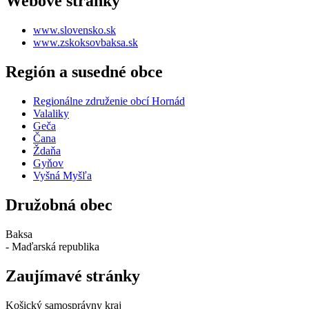
Webové stránky
www.slovensko.sk
www.zskoksovbaksa.sk
Región a susedné obce
Regionálne združenie obcí Hornád
Valaliky
Geča
Čana
Ždaňa
Gyňov
Vyšná Myšľa
Družobná obec
Baksa
- Maďarská republika
Zaujímavé stránky
Košický samosprávny kraj