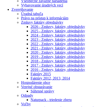
Všeobecne záväzné nariadenia
Vybavovanie úradných vecí
Zverejňovanie
Úradná tabuľa
Právo na prístup k informáciám
Zmluvy faktúry objednávky
2026 - Zmluvy, faktúry, objednávky
2025 - Zmluvy, faktúry, objednávky
2024 - Zmluvy, faktúry, objednávky
2023 - Zmluvy, faktúry, objednávky
2022 - Zmluvy, faktúry, objednávky
2021 - Zmluvy, faktúry, objednávky
2020 - Zmluvy, faktúry, objednávky
2019 - Zmluvy, faktúry, objednávky
2018 - Zmluvy, faktúry, objednávky
2017 - Zmluvy, faktúry, objednávky
2016 - Zmluvy, faktúry, objednávky
Faktúry 2015
Faktúry 2012, 2013, 2014
Hospodárenie obce
Verejné obstarávanie
Súhrnné správy
Odpady
Naturpack - triedenie zberu
Voľby