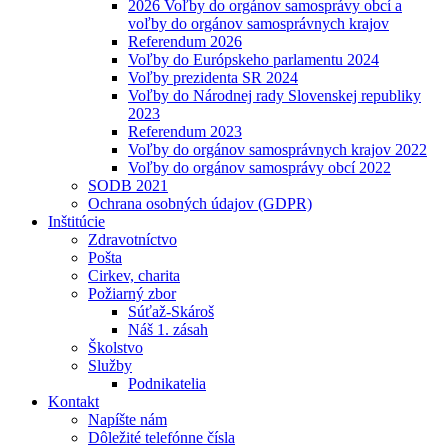
2026 Voľby do orgánov samosprávy obcí a
voľby do orgánov samosprávnych krajov
Referendum 2026
Voľby do Európskeho parlamentu 2024
Voľby prezidenta SR 2024
Voľby do Národnej rady Slovenskej republiky
2023
Referendum 2023
Voľby do orgánov samosprávnych krajov 2022
Voľby do orgánov samosprávy obcí 2022
SODB 2021
Ochrana osobných údajov (GDPR)
Inštitúcie
Zdravotníctvo
Pošta
Cirkev, charita
Požiarný zbor
Súťaž-Skároš
Náš 1. zásah
Školstvo
Služby
Podnikatelia
Kontakt
Napíšte nám
Dôležité telefónne čísla