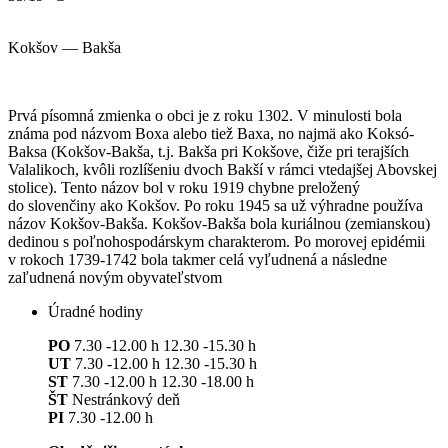
Kokšov — Bakša
Prvá písomná zmienka o obci je z roku 1302. V minulosti bola
známa pod názvom Boxa alebo tiež Baxa, no najmä ako Koksó-
Baksa (Kokšov-Bakša, t.j. Bakša pri Kokšove, čiže pri terajších
Valalikoch, kvôli rozlíšeniu dvoch Bakší v rámci vtedajšej Abovskej
stolice). Tento názov bol v roku 1919 chybne preložený
do slovenčiny ako Kokšov. Po roku 1945 sa už výhradne používa
názov Kokšov-Bakša. Kokšov-Bakša bola kuriálnou (zemianskou)
dedinou s poľnohospodárskym charakterom. Po morovej epidémii
v rokoch 1739-1742 bola takmer celá vyľudnená a následne
zaľudnená novým obyvateľstvom
Úradné hodiny
PO
7.30 -12.00 h 12.30 -15.30 h
UT
7.30 -12.00 h 12.30 -15.30 h
ST
7.30 -12.00 h 12.30 -18.00 h
ŠT
Nestránkový deň
PI
7.30 -12.00 h