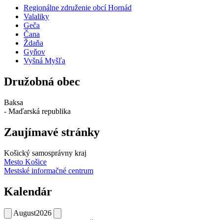
Regionálne združenie obcí Hornád
Valaliky
Geča
Čana
Ždaňa
Gyňov
Vyšná Myšľa
Družobná obec
Baksa
- Maďarská republika
Zaujímavé stránky
Košický samosprávny kraj
Mesto Košice
Mestské informačné centrum
Kalendár
August
2026