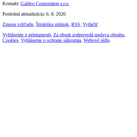
Kontakt:
Galileo Corporation s.r.o.
Posledná aktualizácia: 6. 8. 2026
Zmena vzhľadu
,
Štruktúra stránok
,
RSS
,
Vytlačiť
Vyhlásenie o prístupnosti
,
Za obsah zodpovedá správca obsahu
,
Cookies
,
Vyhlásenie o ochrane súkromia
,
Webové sídlo