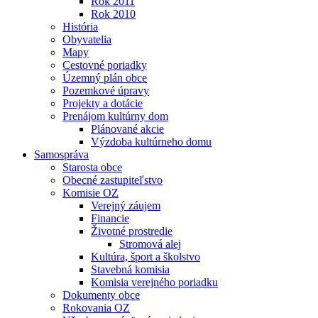
Rok 2011
Rok 2010
História
Obyvatelia
Mapy
Cestovné poriadky
Územný plán obce
Pozemkové úpravy
Projekty a dotácie
Prenájom kultúrny dom
Plánované akcie
Výzdoba kultúrneho domu
Samospráva
Starosta obce
Obecné zastupiteľstvo
Komisie OZ
Verejný záujem
Financie
Životné prostredie
Stromová alej
Kultúra, šport a školstvo
Stavebná komisia
Komisia verejného poriadku
Dokumenty obce
Rokovania OZ