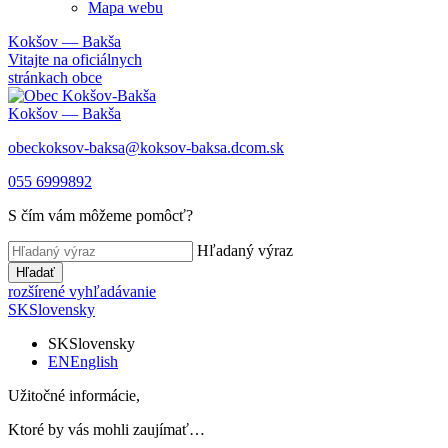
Mapa webu
Kokšov — Bakša
Vitajte na oficiálnych
stránkach obce
Kokšov — Bakša
obeckoksov-baksa@koksov-baksa.dcom.sk
055 6999892
S čím vám môžeme pomôcť?
Hľadaný výraz
Hľadať
rozšírené vyhľadávanie
SK
Slovensky
SK
Slovensky
EN
English
Užitočné informácie,
Ktoré by vás mohli zaujímať…