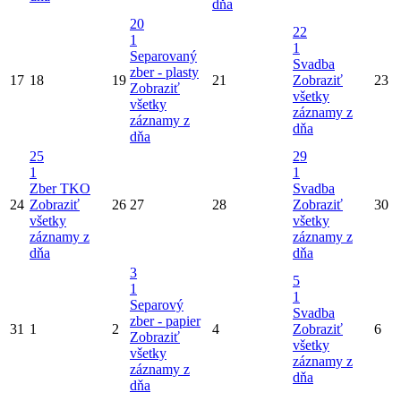
dňa
20
22
1
1
Separovaný
Svadba
zber - plasty
17
18
19
21
Zobraziť
23
Zobraziť
všetky
všetky
záznamy z
záznamy z
dňa
dňa
25
29
1
1
Zber TKO
Svadba
24
Zobraziť
26
27
28
Zobraziť
30
všetky
všetky
záznamy z
záznamy z
dňa
dňa
3
5
1
1
Separový
Svadba
zber - papier
31
1
2
4
Zobraziť
6
Zobraziť
všetky
všetky
záznamy z
záznamy z
dňa
dňa