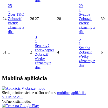
dňa
25
29
1
1
Zber TKO
Svadba
24
Zobraziť
26
27
28
Zobraziť
30
všetky
všetky
záznamy z
záznamy z
dňa
dňa
3
5
1
1
Separový
Svadba
zber - papier
31
1
2
4
Zobraziť
6
Zobraziť
všetky
všetky
záznamy z
záznamy z
dňa
dňa
Mobilná aplikácia
Sledujte informácie z nášho webu v
mobilnej aplikácii -
V OBRAZE.
Voľne k stiahnutiu: