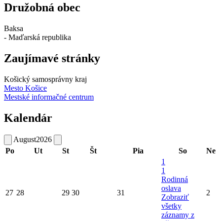
Družobná obec
Baksa
- Maďarská republika
Zaujímavé stránky
Košický samosprávny kraj
Mesto Košice
Mestské informačné centrum
Kalendár
August
2026
Po
Ut
St
Št
Pia
So
Ne
1
1
Rodinná
oslava
27
28
29
30
31
2
Zobraziť
všetky
záznamy z