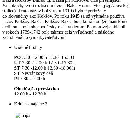
Baksa (Kokšov-Bakša, t.j. Bakša pri Kokšove, čiže pri terajších
Valalikoch, kvôli rozlíšeniu dvoch Bakší v rámci vtedajšej Abovskej
stolice). Tento názov bol v roku 1919 chybne preložený
do slovenčiny ako Kokšov. Po roku 1945 sa už výhradne používa
názov Kokšov-Bakša. Kokšov-Bakša bola kuriálnou (zemianskou)
dedinou s poľnohospodárskym charakterom. Po morovej epidémii
v rokoch 1739-1742 bola takmer celá vyľudnená a následne
zaľudnená novým obyvateľstvom
Úradné hodiny
PO
7.30 -12.00 h 12.30 -15.30 h
UT
7.30 -12.00 h 12.30 -15.30 h
ST
7.30 -12.00 h 12.30 -18.00 h
ŠT
Nestránkový deň
PI
7.30 -12.00 h
Obedňajšia prestávka:
12.00 h - 12.30 h
Kde nás nájdete ?