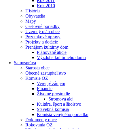
Rok 2011
Rok 2010
História
Obyvatelia
Mapy
Cestovné poriadky
Územný plán obce
Pozemkové úpravy
Projekty a dotácie
Prenájom kultúrny dom
Plánované akcie
Výzdoba kultúrneho domu
Samospráva
Starosta obce
Obecné zastupiteľstvo
Komisie OZ
Verejný záujem
Financie
Životné prostredie
Stromová alej
Kultúra, šport a školstvo
Stavebná komisia
Komisia verejného poriadku
Dokumenty obce
Rokovania OZ