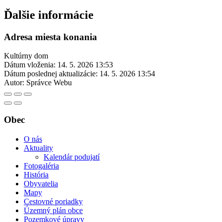
Ďalšie informácie
Adresa miesta konania
Kultúrny dom
Dátum vloženia:
14. 5. 2026 13:53
Dátum poslednej aktualizácie:
14. 5. 2026 13:54
Autor:
Správce Webu
Obec
O nás
Aktuality
Kalendár podujatí
Fotogaléria
História
Obyvatelia
Mapy
Cestovné poriadky
Územný plán obce
Pozemkové úpravy