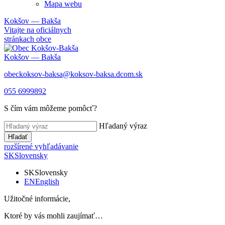
Mapa webu
Kokšov — Bakša
Vitajte na oficiálnych
stránkach obce
Kokšov — Bakša
obeckoksov-baksa@koksov-baksa.dcom.sk
055 6999892
S čím vám môžeme pomôcť?
Hľadaný výraz
Hľadať
rozšírené vyhľadávanie
SK
Slovensky
SK
Slovensky
EN
English
Užitočné informácie,
Ktoré by vás mohli zaujímať…