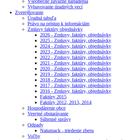
Všeobecne záväzné nariadenia
Vybavovanie úradných vecí
Zverejňovanie
Úradná tabuľa
Právo na prístup k informáciám
Zmluvy faktúry objednávky
2026 - Zmluvy, faktúry, objednávky
2025 - Zmluvy, faktúry, objednávky
2024 - Zmluvy, faktúry, objednávky
2023 - Zmluvy, faktúry, objednávky
2022 - Zmluvy, faktúry, objednávky
2021 - Zmluvy, faktúry, objednávky
2020 - Zmluvy, faktúry, objednávky
2019 - Zmluvy, faktúry, objednávky
2018 - Zmluvy, faktúry, objednávky
2017 - Zmluvy, faktúry, objednávky
2016 - Zmluvy, faktúry, objednávky
Faktúry 2015
Faktúry 2012, 2013, 2014
Hospodárenie obce
Verejné obstarávanie
Súhrnné správy
Odpady
Naturpack - triedenie zberu
Voľby