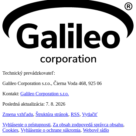
Technický prevádzkovateľ:
Galileo Corporation s.r.o., Čierna Voda 468, 925 06
Kontakt:
Galileo Corporation s.r.o.
Posledná aktualizácia: 7. 8. 2026
Zmena vzhľadu
,
Štruktúra stránok
,
RSS
,
Vytlačiť
Vyhlásenie o prístupnosti
,
Za obsah zodpovedá správca obsahu
,
Cookies
,
Vyhlásenie o ochrane súkromia
,
Webové sídlo