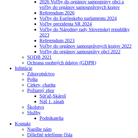
2026 Voľby do orgánov samosprávy obcí a
voľby do orgánov samosprávnych krajov
Referendum 2026
Voľby do Európskeho parlamentu 2024
Voľby prezidenta SR 2024
Voľby do Národnej rady Slovenskej republiky
2023
Referendum 2023
Voľby do orgánov samosprávnych krajov 2022
Voľby do orgánov samosprávy obcí 2022
SODB 2021
Ochrana osobných údajov (GDPR)
Inštitúcie
Zdravotníctvo
Pošta
Cirkev, charita
Požiarný zbor
Súťaž-Skároš
Náš 1. zásah
Školstvo
Služby
Podnikatelia
Kontakt
Napíšte nám
Dôležité telefónne čísla