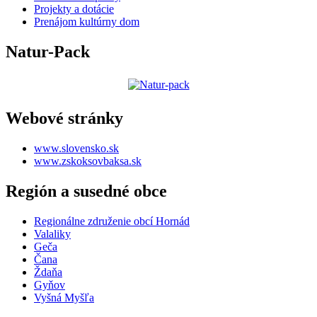
Projekty a dotácie
Prenájom kultúrny dom
Natur-Pack
Webové stránky
www.slovensko.sk
www.zskoksovbaksa.sk
Región a susedné obce
Regionálne združenie obcí Hornád
Valaliky
Geča
Čana
Ždaňa
Gyňov
Vyšná Myšľa