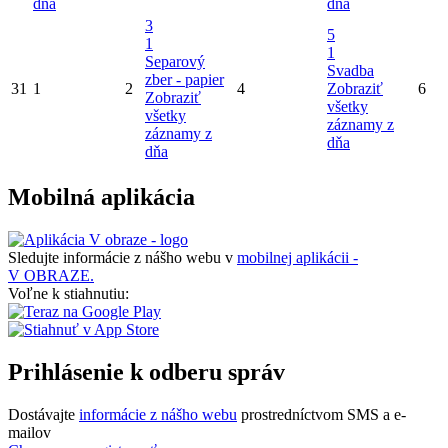
dňa
dňa
3
5
1
1
Separový
Svadba
zber - papier
31
1
2
4
Zobraziť
6
Zobraziť
všetky
všetky
záznamy z
záznamy z
dňa
dňa
Mobilná aplikácia
Sledujte informácie z nášho webu v
mobilnej aplikácii -
V OBRAZE.
Voľne k stiahnutiu:
Prihlásenie k odberu správ
Dostávajte
informácie z nášho webu
prostredníctvom SMS a e-
mailov