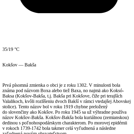
35/19 °C
Kokšov — Bakša
Prvá písomná zmienka o obci je z roku 1302. V minulosti bola
známa pod názvom Boxa alebo tiež Baxa, no najmä ako Koksó-
Baksa (Kokšov-Bakša, t.j. Bakša pri Kokšove, čiže pri terajších
Valalikoch, kvôli rozlíšeniu dvoch Bakší v rámci vtedajšej Abovskej
stolice). Tento názov bol v roku 1919 chybne preložený
do slovenčiny ako Kokšov. Po roku 1945 sa už výhradne používa
názov Kokšov-Bakša. Kokšov-Bakša bola kuriálnou (zemianskou)
dedinou s poľnohospodárskym charakterom. Po morovej epidémii
v rokoch 1739-1742 bola takmer celá vyľudnená a následne
zaľudnená novým obyvateľstvom