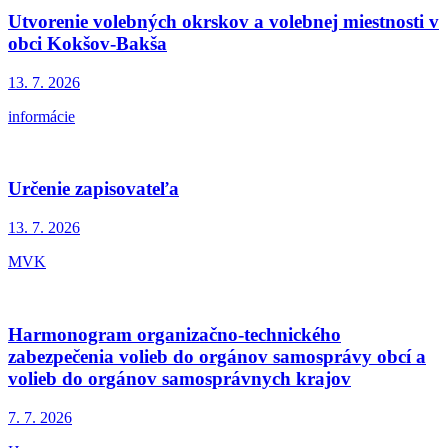
Utvorenie volebných okrskov a volebnej miestnosti v
obci Kokšov-Bakša
13. 7.
2026
informácie
Určenie zapisovateľa
13. 7.
2026
MVK
Harmonogram organizačno-technického
zabezpečenia volieb do orgánov samosprávy obcí a
volieb do orgánov samosprávnych krajov
7. 7.
2026