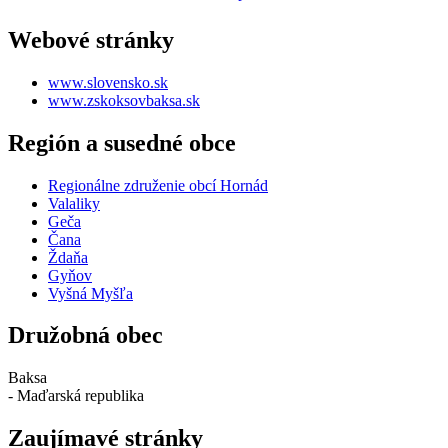
Webové stránky
www.slovensko.sk
www.zskoksovbaksa.sk
Región a susedné obce
Regionálne združenie obcí Hornád
Valaliky
Geča
Čana
Ždaňa
Gyňov
Vyšná Myšľa
Družobná obec
Baksa
- Maďarská republika
Zaujímavé stránky