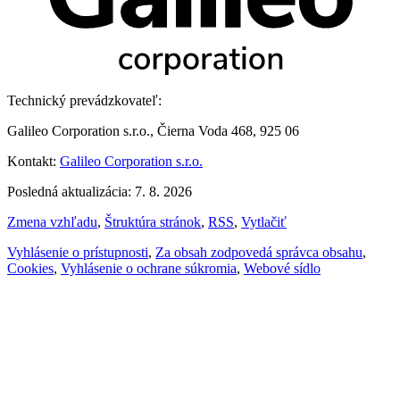
Technický prevádzkovateľ:
Galileo Corporation s.r.o., Čierna Voda 468, 925 06
Kontakt:
Galileo Corporation s.r.o.
Posledná aktualizácia: 7. 8. 2026
Zmena vzhľadu
,
Štruktúra stránok
,
RSS
,
Vytlačiť
Vyhlásenie o prístupnosti
,
Za obsah zodpovedá správca obsahu
,
Cookies
,
Vyhlásenie o ochrane súkromia
,
Webové sídlo