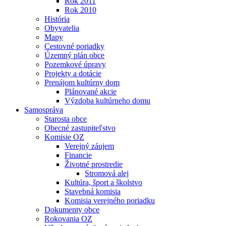
Rok 2011
Rok 2010
História
Obyvatelia
Mapy
Cestovné poriadky
Územný plán obce
Pozemkové úpravy
Projekty a dotácie
Prenájom kultúrny dom
Plánované akcie
Výzdoba kultúrneho domu
Samospráva
Starosta obce
Obecné zastupiteľstvo
Komisie OZ
Verejný záujem
Financie
Životné prostredie
Stromová alej
Kultúra, šport a školstvo
Stavebná komisia
Komisia verejného poriadku
Dokumenty obce
Rokovania OZ