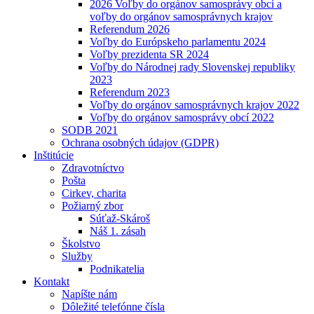
2026 Voľby do orgánov samosprávy obcí a
voľby do orgánov samosprávnych krajov
Referendum 2026
Voľby do Európskeho parlamentu 2024
Voľby prezidenta SR 2024
Voľby do Národnej rady Slovenskej republiky
2023
Referendum 2023
Voľby do orgánov samosprávnych krajov 2022
Voľby do orgánov samosprávy obcí 2022
SODB 2021
Ochrana osobných údajov (GDPR)
Inštitúcie
Zdravotníctvo
Pošta
Cirkev, charita
Požiarný zbor
Súťaž-Skároš
Náš 1. zásah
Školstvo
Služby
Podnikatelia
Kontakt
Napíšte nám
Dôležité telefónne čísla