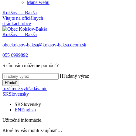
Mapa webu
Kokšov — Bakša
Vitajte na oficiálnych
stránkach obce
Kokšov — Bakša
obeckoksov-baksa@koksov-baksa.dcom.sk
055 6999892
S čím vám môžeme pomôcť?
Hľadaný výraz
Hľadať
rozšírené vyhľadávanie
SK
Slovensky
SK
Slovensky
EN
English
Užitočné informácie,
Ktoré by vás mohli zaujímať…