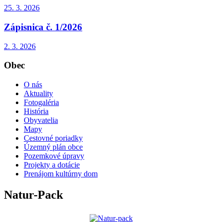
25. 3.
2026
Zápisnica č. 1/2026
2. 3.
2026
Obec
O nás
Aktuality
Fotogaléria
História
Obyvatelia
Mapy
Cestovné poriadky
Územný plán obce
Pozemkové úpravy
Projekty a dotácie
Prenájom kultúrny dom
Natur-Pack