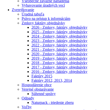
Všeobecne záväzné nariadenia
Vybavovanie úradných vecí
Zverejňovanie
Úradná tabuľa
Právo na prístup k informáciám
Zmluvy faktúry objednávky
2026 - Zmluvy, faktúry, objednávky
2025 - Zmluvy, faktúry, objednávky
2024 - Zmluvy, faktúry, objednávky
2023 - Zmluvy, faktúry, objednávky
2022 - Zmluvy, faktúry, objednávky
2021 - Zmluvy, faktúry, objednávky
2020 - Zmluvy, faktúry, objednávky
2019 - Zmluvy, faktúry, objednávky
2018 - Zmluvy, faktúry, objednávky
2017 - Zmluvy, faktúry, objednávky
2016 - Zmluvy, faktúry, objednávky
Faktúry 2015
Faktúry 2012, 2013, 2014
Hospodárenie obce
Verejné obstarávanie
Súhrnné správy
Odpady
Naturpack - triedenie zberu
Voľby