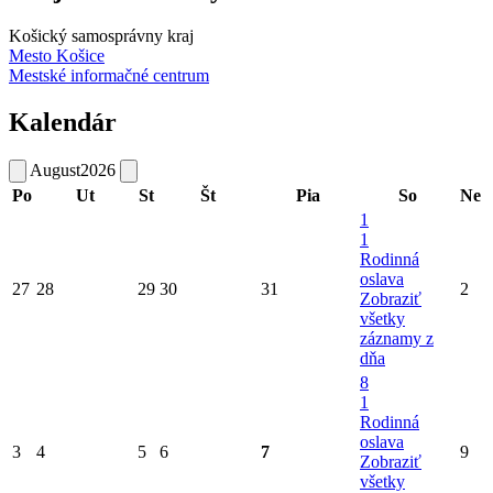
Košický samosprávny kraj
Mesto Košice
Mestské informačné centrum
Kalendár
August
2026
Po
Ut
St
Št
Pia
So
Ne
1
1
Rodinná
oslava
27
28
29
30
31
2
Zobraziť
všetky
záznamy z
dňa
8
1
Rodinná
oslava
3
4
5
6
7
9
Zobraziť
všetky